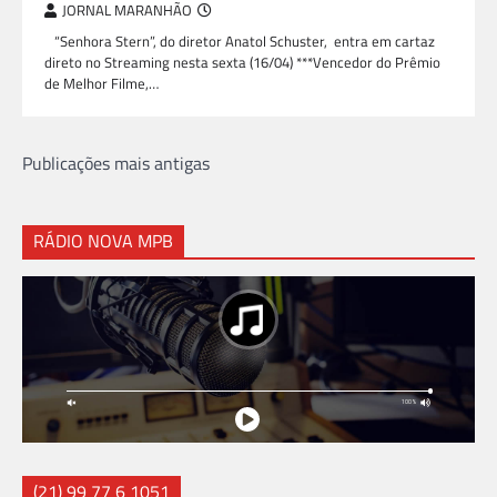
JORNAL MARANHÃO
“Senhora Stern”, do diretor Anatol Schuster, entra em cartaz
direto no Streaming nesta sexta (16/04) ***Vencedor do Prêmio
de Melhor Filme,…
Navegação
Publicações mais antigas
por
posts
RÁDIO NOVA MPB
(21) 99 77 6 1051