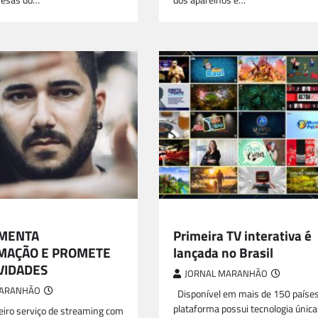
resas do…
dos aparelhos e…
AME
CINEMA E GAME
UMENTA
Primeira TV interativa é
MAÇÃO E PROMETE
lançada no Brasil
VIDADES
JORNAL MARANHÃO
MARANHÃO
Disponível em mais de 150 países
plataforma possui tecnologia única
eiro serviço de streaming com