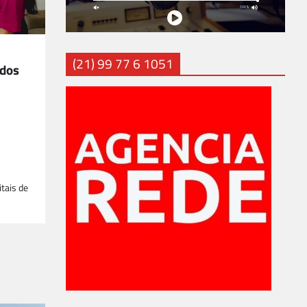
(21) 99 77 6 1051
ados
itais de