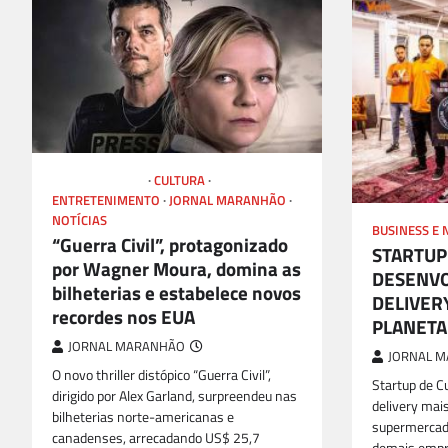
CINEMA E GAME
CULTURA
ENTRETENIMENTO
JORNAL MARANHÃO
NOTÍCIAS
BUSINESS E 
“Guerra Civil”, protagonizado
STARTUP
por Wagner Moura, domina as
DESENVO
bilheterias e estabelece novos
DELIVERY
recordes nos EUA
PLANETA
JORNAL MARANHÃO
JORNAL 
O novo thriller distópico “Guerra Civil”,
Startup de C
dirigido por Alex Garland, surpreendeu nas
delivery mais
bilheterias norte-americanas e
supermercad
canadenses, arrecadando US$ 25,7