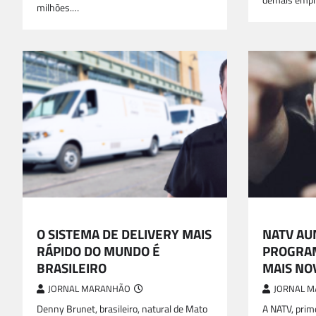
demais emp
milhões.…
CINEMA E GAME
CINEMA E G
O SISTEMA DE DELIVERY MAIS
NATV A
RÁPIDO DO MUNDO É
PROGRA
BRASILEIRO
MAIS NO
JORNAL MARANHÃO
JORNAL 
Denny Brunet, brasileiro, natural de Mato
A NATV, prim