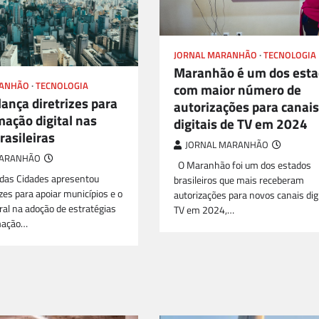
JORNAL MARANHÃO
TECNOLOGIA
Maranhão é um dos est
com maior número de
RANHÃO
TECNOLOGIA
ança diretrizes para
autorizações para canais
mação digital nas
digitais de TV em 2024
rasileiras
JORNAL MARANHÃO
MARANHÃO
O Maranhão foi um dos estados
 das Cidades apresentou
brasileiros que mais receberam
zes para apoiar municípios e o
autorizações para novos canais dig
ral na adoção de estratégias
TV em 2024,…
mação…