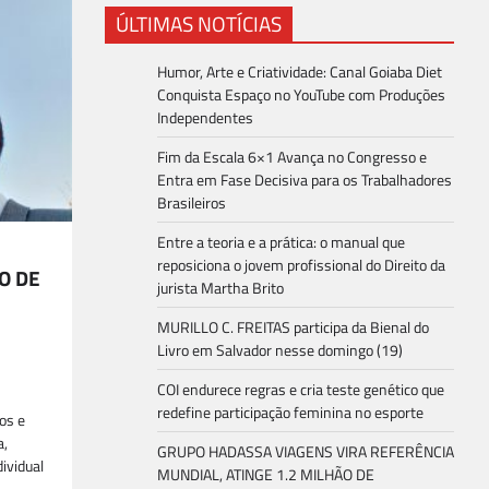
ÚLTIMAS NOTÍCIAS
Humor, Arte e Criatividade: Canal Goiaba Diet
Conquista Espaço no YouTube com Produções
Independentes
Fim da Escala 6×1 Avança no Congresso e
Entra em Fase Decisiva para os Trabalhadores
Brasileiros
Entre a teoria e a prática: o manual que
reposiciona o jovem profissional do Direito da
O DE
jurista Martha Brito
MURILLO C. FREITAS participa da Bienal do
Livro em Salvador nesse domingo (19)
COI endurece regras e cria teste genético que
redefine participação feminina no esporte
os e
a,
GRUPO HADASSA VIAGENS VIRA REFERÊNCIA
ividual
MUNDIAL, ATINGE 1.2 MILHÃO DE