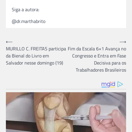
Siga a autora:
@dr.marthabrito
Navegação
⟵
⟶
MURILLO C. FREITAS participa
Fim da Escala 6×1 Avança no
de
da Bienal do Livro em
Congresso e Entra em Fase
Post
Salvador nesse domingo (19)
Decisiva para os
Trabalhadores Brasileiros