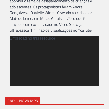
abordou o tema de desaparecimento de crianças e
adolescentes. Os protagonistas foram André
Gonçalves e Danielle Winits. Gravado na cidade de
Mateus Leme, em Minas Gerais, o vídeo que foi
lançado com exclusividade no Vídeo Show já
ultrapassou 1 milhão de visualizações no YouTube.
Tocador
Error loading this resource
de
vídeo
RÁDIO NOVA MPB