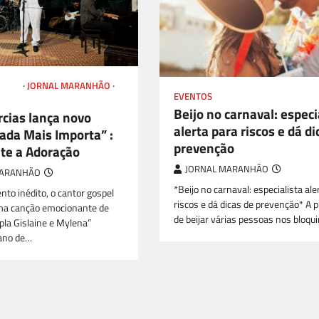
SPEL
JORNAL MARANHÃO
EVENTOS
Beijo no carnaval: especi
rcias lança novo
alerta para riscos e dá di
ada Mais Importa” :
prevenção
te a Adoração
JORNAL MARANHÃO
MARANHÃO
*Beijo no carnaval: especialista ale
to inédito, o cantor gospel
riscos e dá dicas de prevenção* A p
uma canção emocionante de
de beijar várias pessoas nos bloq
pla Gislaine e Mylena”
ano de…