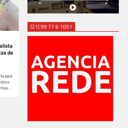
(21) 99 77 6 1051
alista
cas de
rta para
rática
uinhos…