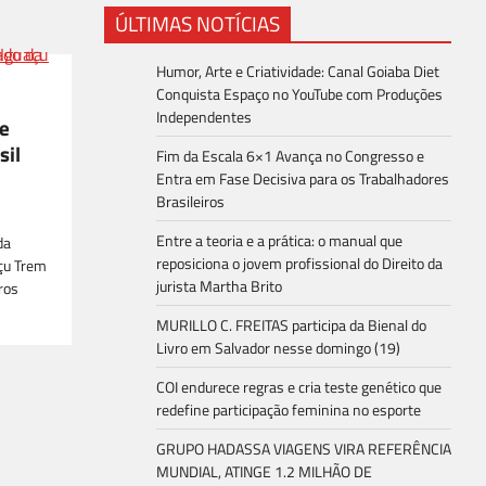
ÚLTIMAS NOTÍCIAS
Humor, Arte e Criatividade: Canal Goiaba Diet
Conquista Espaço no YouTube com Produções
Independentes
te
sil
Fim da Escala 6×1 Avança no Congresso e
Entra em Fase Decisiva para os Trabalhadores
Brasileiros
Entre a teoria e a prática: o manual que
da
reposiciona o jovem profissional do Direito da
açu Trem
jurista Martha Brito
ros
MURILLO C. FREITAS participa da Bienal do
Livro em Salvador nesse domingo (19)
COI endurece regras e cria teste genético que
redefine participação feminina no esporte
GRUPO HADASSA VIAGENS VIRA REFERÊNCIA
MUNDIAL, ATINGE 1.2 MILHÃO DE