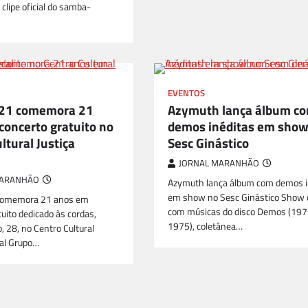
u clipe oficial do samba-
EVENTOS
 21 comemora 21
Azymuth lança álbum c
concerto gratuito no
demos inéditas em show
ltural Justiça
Sesc Ginástico
JORNAL MARANHÃO
MARANHÃO
Azymuth lança álbum com demos i
em show no Sesc Ginástico Show 
 comemora 21 anos em
com músicas do disco Demos (197
uito dedicado às cordas,
1975), coletânea…
, 28, no Centro Cultural
ral Grupo…