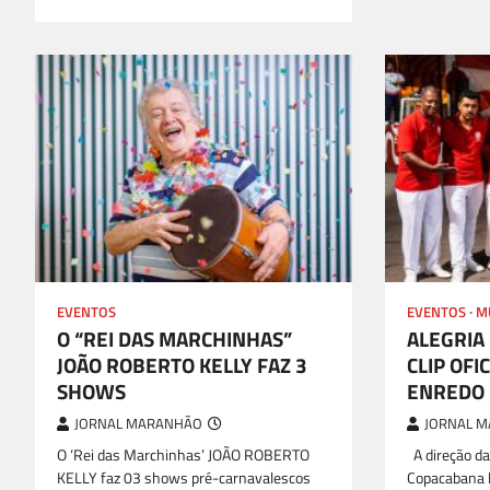
EVENTOS
EVENTOS
M
O “REI DAS MARCHINHAS”
ALEGRIA
JOÃO ROBERTO KELLY FAZ 3
CLIP OFI
SHOWS
ENREDO
JORNAL MARANHÃO
JORNAL 
O ‘Rei das Marchinhas’ JOÃO ROBERTO
A direção da
KELLY faz 03 shows pré-carnavalescos
Copacabana l