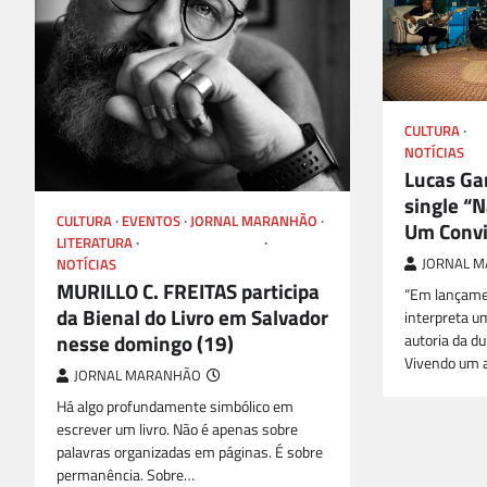
CULTURA
GO
NOTÍCIAS
Lucas Ga
single “N
CULTURA
EVENTOS
JORNAL MARANHÃO
Um Convi
LITERATURA
LIVROS E AUTORES
JORNAL 
NOTÍCIAS
MURILLO C. FREITAS participa
“Em lançamen
da Bienal do Livro em Salvador
interpreta 
nesse domingo (19)
autoria da du
Vivendo um 
JORNAL MARANHÃO
Há algo profundamente simbólico em
escrever um livro. Não é apenas sobre
palavras organizadas em páginas. É sobre
permanência. Sobre…