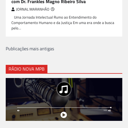
com Dr. Frankles Magno Ribeiro Silva
JORNAL MARANHÃO
Uma Jornada Intelectual Rumo ao Entendimento do
Comportamento Humano e da Justiça Em uma era onde a busca
pelo…
Navegação
Publicações mais antigas
por
posts
RÁDIO NOVA MPB