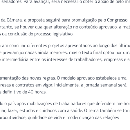
s senadores. Para avançar, será necessário obter o apoio de pelo m
da Câmara, a proposta seguirá para promulgação pelo Congresso
entanto, se houver qualquer alteração no conteúdo aprovado, a mat
da conclusão do processo legislativo.
ram conciliar diferentes projetos apresentados ao longo dos últim
ue previam jornadas ainda menores, mas o texto final optou por um
intermediária entre os interesses de trabalhadores, empresas e s
plementação das novas regras. O modelo aprovado estabelece uma
esas e contratos em vigor. Inicialmente, a jornada semanal será
 definitivo de 40 horas.
do o país após mobilizações de trabalhadores que defendem melho
liar, lazer, estudos e cuidados com a saúde. O tema também se to
produtividade, qualidade de vida e modernização das relações