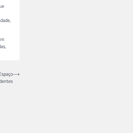
ue
idade,
 em
das,
 Espaço
⟶
dentes