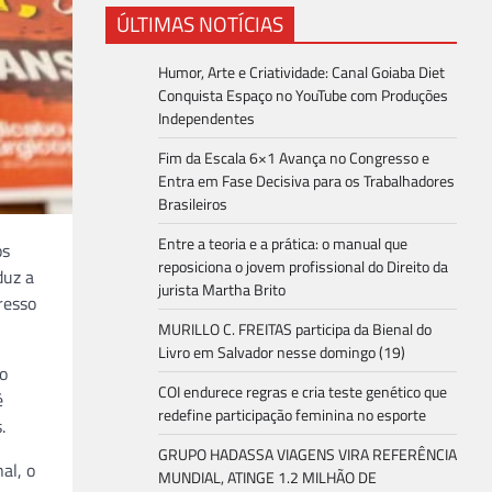
ÚLTIMAS NOTÍCIAS
Humor, Arte e Criatividade: Canal Goiaba Diet
Conquista Espaço no YouTube com Produções
Independentes
Fim da Escala 6×1 Avança no Congresso e
Entra em Fase Decisiva para os Trabalhadores
Brasileiros
Entre a teoria e a prática: o manual que
os
reposiciona o jovem profissional do Direito da
duz a
jurista Martha Brito
resso
MURILLO C. FREITAS participa da Bienal do
Livro em Salvador nesse domingo (19)
o
COI endurece regras e cria teste genético que
é
redefine participação feminina no esporte
.
GRUPO HADASSA VIAGENS VIRA REFERÊNCIA
al, o
MUNDIAL, ATINGE 1.2 MILHÃO DE