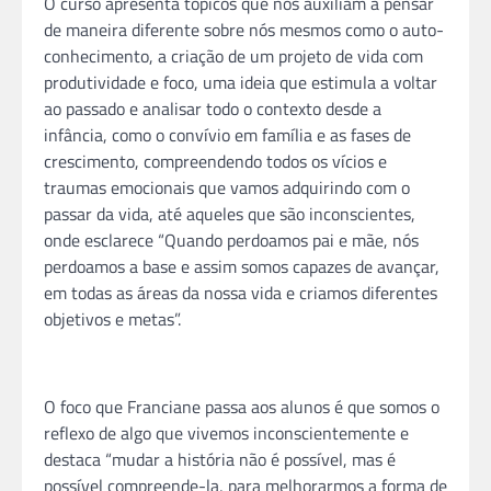
O
curso apresenta tópicos que nos auxiliam a pensar
de maneira diferente sobre nós mesmos como
o
auto-
conhecimento, a criaçã
o
de um projeto de vida com
produtividade e foco, uma ideia que estimula a voltar
ao passado e analisar todo
o
contexto desde a
infância, como
o
convívio em família e as fases de
crescimento, compreendendo todos os vícios e
traumas emocionais que vamos adquirindo com
o
passar da vida, até aqueles que sã
o
inconscientes,
onde esclarece “Quando perdoamos pai e mãe, nós
perdoamos a base e assim somos capazes de avançar,
em todas as áreas da nossa vida e criamos diferentes
objetivos e metas”.
O
foco que Franciane passa aos alunos é que somos
o
reflexo de algo que vivemos inconscientemente e
destaca “mudar a história nã
o
é possível, mas é
possível compreende-la, para melhorarmos a forma de