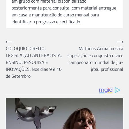
em grupo com material disponibilizado
posteriormente para consulta, com material entregue
em casa e manutençã
o
do curso mensal para
identificar
o
progresso e certificado.
Navegação
⟵
⟶
COLÓQUIO DIREITO,
Matheus Adma mostra
de
LEGISLAÇÃO ANTI-RACISTA,
superação e conquista o vice
Post
ENSINO, PESQUISA E
campeonato mundial de jiu-
INOVAÇÕES. Nos dias 9 e 10
jítsu profissional
de Setembro