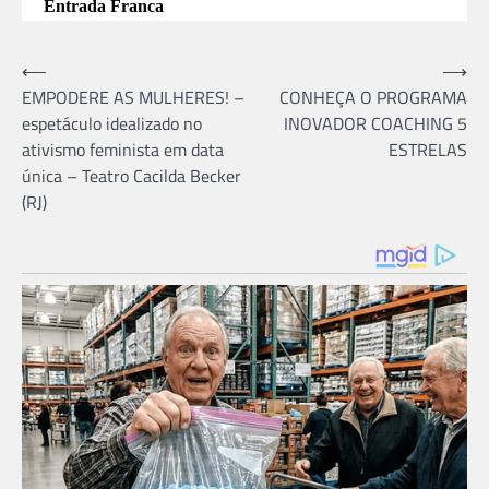
Entrada Franca
Navegação
⟵
⟶
EMPODERE AS MULHERES! –
CONHEÇA O PROGRAMA
de
espetáculo idealizado no
INOVADOR COACHING 5
Post
ativismo feminista em data
ESTRELAS
única – Teatro Cacilda Becker
(RJ)