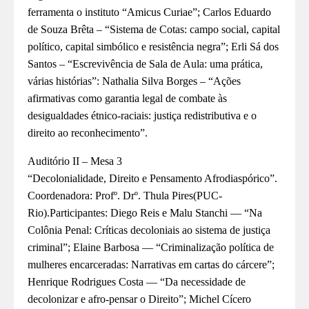
ferramenta o instituto “Amicus
Curiae”; Carlos Eduardo
de Souza Brêta – “Sistema
de Cotas: campo social, capital
político, capital simbólico e resistência
negra”; Erli Sá dos
Santos – “Escrevivência de Sala de Aula: uma prática,
várias histórias”: Nathalia Silva Borges – “Ações
afirmativas como garantia legal de combate às
desigualdades étnico-raciais: justiça redistributiva e o
direito ao reconhecimento”.
Auditório
II
– Mesa 3
“Decolonialidade,
Direito e Pensamento Afrodiaspórico”.
Coordenadora: Profº. Drº. Thula Pires(PUC-
Rio).Participantes: Diego Reis e Malu Stanchi — “Na
Colônia Penal: Críticas decoloniais ao sistema de justiça
criminal”; Elaine Barbosa — “Criminalização política
de
mulheres encarceradas: Narrativas em cartas do cárcere”;
Henrique Rodrigues Costa — “Da
necessidade de
decolonizar e afro-pensar o Direito”; Michel Cícero