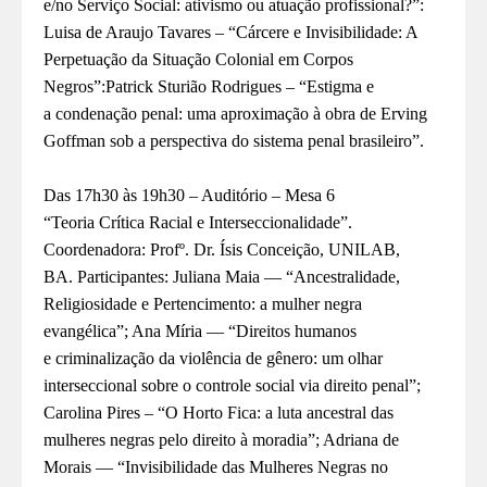
e/no Serviço Social: ativismo ou atuação profissional?”:
Luisa de Araujo Tavares – “Cárcere e
Invisibilidade: A
Perpetuação da Situação Colonial em Corpos
Negros”:Patrick Sturião Rodrigues – “Estigma e
a
condenação penal: uma aproximação à obra de Erving
Goffman sob a perspectiva do sistema penal brasileiro”.
Das 17h30 às 19h30 – Auditório – Mesa 6
“Teoria Crítica
Racial e Interseccionalidade”.
Coordenadora: Profº. Dr. Ísis Conceição, UNILAB,
BA.
Particip
a
ntes:
Juliana Maia — “Ancestralidade,
Religiosidade e Pertencimento: a mulher negra
evangélica”; Ana Míria — “Direitos humanos
e
criminalização da violência de gênero: um olhar
interseccional sobre o controle
social via direito penal”;
Carolina Pires – “O Horto Fica: a luta ancestral das
mulheres negras pelo direito à moradia”; Adriana de
Morais — “Invisibilidade das Mulheres Negras no