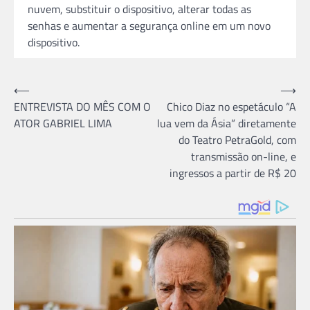
nuvem, substituir o dispositivo, alterar todas as
senhas e aumentar a segurança online em um novo
dispositivo.
Navegação
⟵
⟶
ENTREVISTA DO MÊS COM O
Chico Diaz no espetáculo “A
de
ATOR GABRIEL LIMA
lua vem da Ásia” diretamente
Post
do Teatro PetraGold, com
transmissão on-line, e
ingressos a partir de R$ 20