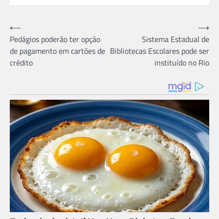
Navegação
⟵
⟶
Pedágios poderão ter opção
Sistema Estadual de
de
de pagamento em cartões de
Bibliotecas Escolares pode ser
Post
crédito
instituído no Rio