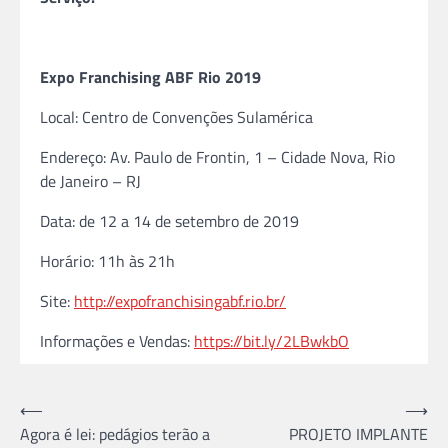
Expo Franchising ABF Rio 2019
Local: Centro de Convenções Sulamérica
Endereço: Av. Paulo de Frontin, 1 – Cidade Nova, Rio
de Janeiro – RJ
Data: de 12 a 14 de setembro de 2019
Horário: 11h às 21h
Site:
http://expofranchisingabf.rio.
br/
Informações e Vendas:
https://bit.ly/2LBwkbO
Navegação
⟵
⟶
Agora é lei: pedágios terão a
PROJETO IMPLANTE
de