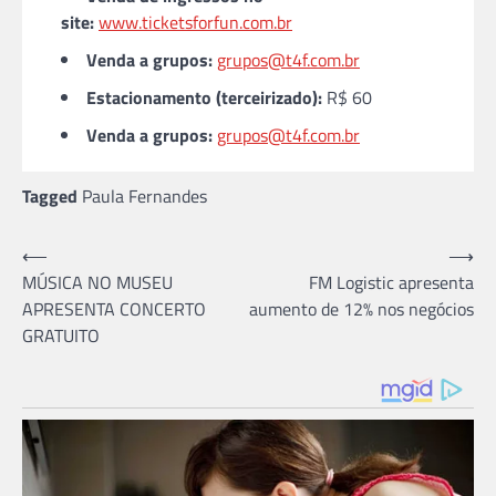
site:
www.ticketsforfun.com.br
Venda a grupos:
grupos@t4f.com.br
Estacionamento (terceirizado):
R$ 60
Venda a grupos:
grupos@t4f.com.br
Tagged
Paula Fernandes
Navegação
⟵
⟶
MÚSICA NO MUSEU
FM Logistic apresenta
de
APRESENTA CONCERTO
aumento de 12% nos negócios
Post
GRATUITO