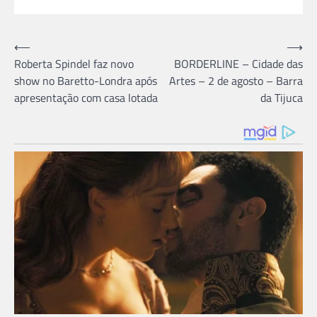
Navegação
⟵
⟶
Roberta Spindel faz novo
BORDERLINE – Cidade das
de
show no Baretto-Londra após
Artes – 2 de agosto – Barra
Post
apresentação com casa lotada
da Tijuca