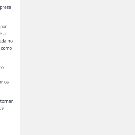
mpresa
 por
é a
ada no
, como
to
ar os
 tornar
s e