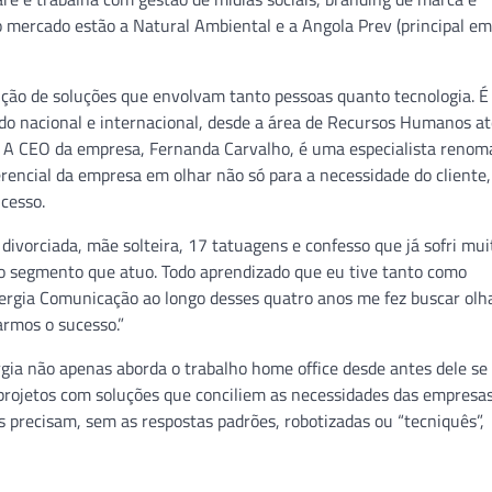
o mercado estão a Natural Ambiental e a Angola Prev (principal e
ção de soluções que envolvam tanto pessoas quanto tecnologia. É
do nacional e internacional, desde a área de Recursos Humanos at
. A CEO da empresa, Fernanda Carvalho, é uma especialista renom
erencial da empresa em olhar não só para a necessidade do cliente
ucesso.
 divorciada, mãe solteira, 17 tatuagens e confesso que já sofri mui
no segmento que atuo. Todo aprendizado que eu tive tanto como
ergia Comunicação ao longo desses quatro anos me fez buscar olh
armos o sucesso.”
gia não apenas aborda o trabalho home office desde antes dele se
 projetos com soluções que conciliem as necessidades das empresa
s precisam, sem as respostas padrões, robotizadas ou “tecniquês”,