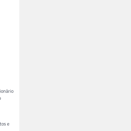
ionário
o
tos e