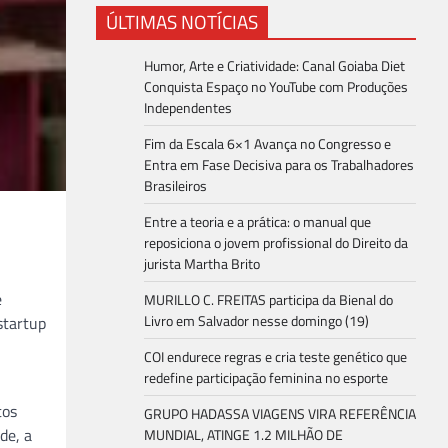
ÚLTIMAS NOTÍCIAS
Humor, Arte e Criatividade: Canal Goiaba Diet
Conquista Espaço no YouTube com Produções
Independentes
Fim da Escala 6×1 Avança no Congresso e
Entra em Fase Decisiva para os Trabalhadores
Brasileiros
Entre a teoria e a prática: o manual que
reposiciona o jovem profissional do Direito da
jurista Martha Brito
e
MURILLO C. FREITAS participa da Bienal do
Livro em Salvador nesse domingo (19)
startup
COI endurece regras e cria teste genético que
redefine participação feminina no esporte
tos
GRUPO HADASSA VIAGENS VIRA REFERÊNCIA
de, a
MUNDIAL, ATINGE 1.2 MILHÃO DE