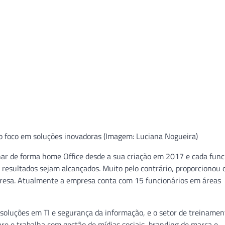
o foco em soluções inovadoras (Imagem: Luciana Nogueira)
lhar de forma home Office desde a sua criação em 2017 e cada func
s resultados sejam alcançados. Muito pelo contrário, proporcionou 
resa. Atualmente a empresa conta com 15 funcionários em áreas
 soluções em TI e segurança da informação, e o setor de treinamen
re e trabalha com gestão de mídias sociais, branding de marca e