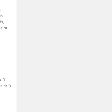
m
do
is,
reira
. O
ca de 9