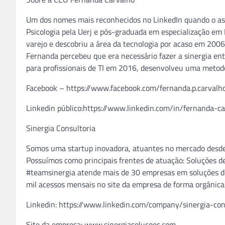
Um dos nomes mais reconhecidos no LinkedIn quando o as
Psicologia pela Uerj e pós-graduada em especialização em
varejo e descobriu a área da tecnologia por acaso em 2006
Fernanda percebeu que era necessário fazer a sinergia entr
para profissionais de TI em 2016, desenvolveu uma metodol
Facebook – https://www.facebook.com/fernanda.p.carvalh
Linkedin público:https://www.linkedin.com/in/fernanda-c
Sinergia Consultoria
Somos uma startup inovadora, atuantes no mercado desde A
Possuímos como principais frentes de atuação: Soluções 
#teamsinergia atende mais de 30 empresas em soluções de
mil acessos mensais no site da empresa de forma orgânica
Linkedin: https://www.linkedin.com/company/sinergia-c
Site da empresa: www.sinergiasolucoes.com