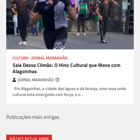
CULTURA
JORNAL MARANHÃO
Saia Desse Climão: O Hino Cultural que Mexe com
Alagoinhas
JORNAL MARANHÃO
Em Alagoinhas, a cidade das águas e da laranja, uma nova onda
cultural está emergindo com força, e o…
Navegação
Publicações mais antigas
por
posts
RÁDIO NOVA MPB