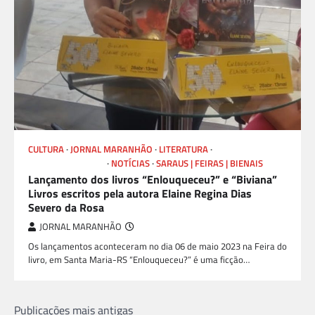
CULTURA
JORNAL MARANHÃO
LITERATURA
LIVROS E AUTORES
NOTÍCIAS
SARAUS | FEIRAS | BIENAIS
Lançamento dos livros “Enlouqueceu?” e “Biviana”
Livros escritos pela autora Elaine Regina Dias
Severo da Rosa
JORNAL MARANHÃO
Os lançamentos aconteceram no dia 06 de maio 2023 na Feira do
livro, em Santa Maria-RS “Enlouqueceu?” é uma ficção…
Navegação
Publicações mais antigas